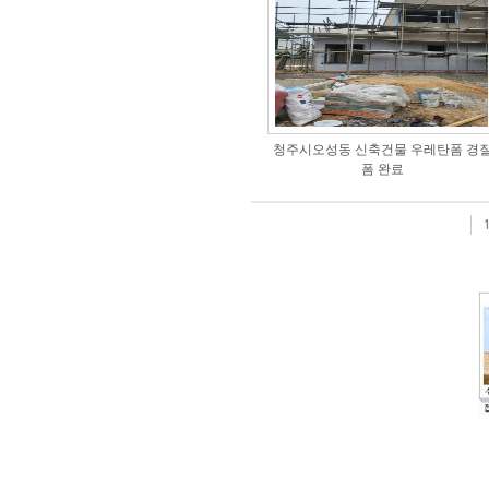
청주시오성동 신축건물 우레탄폼 경
폼 완료