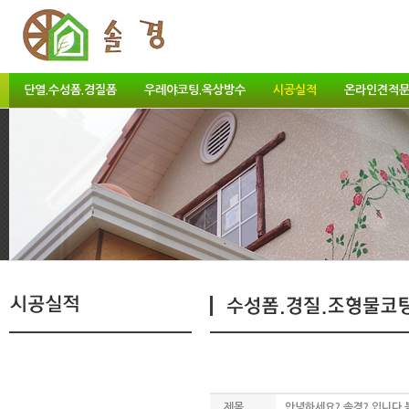
단열.수성폼.경질폼
우레야코팅.옥상방수
시공실적
온라인견적
1
2
3
4
5
6
7
제목
안녕하세요? 솔경? 입니다